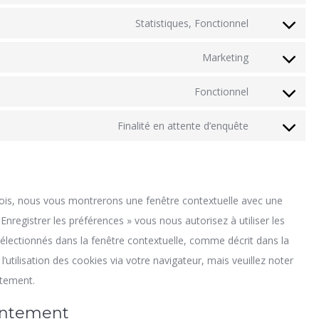
service
recaptcha
to
Statistiques, Fonctionnel
wordpress
Consent
service
to
Marketing
woocommer
Consent
service
to
Fonctionnel
hotjar
Consent
service
to
Finalité en attente d’enquête
google-
Consent
service
fonts
to
complianz
service
divers
fois, nous vous montrerons une fenêtre contextuelle avec une
Enregistrer les préférences » vous nous autorisez à utiliser les
électionnés dans la fenêtre contextuelle, comme décrit dans la
’utilisation des cookies via votre navigateur, mais veuillez noter
ctement.
sentement