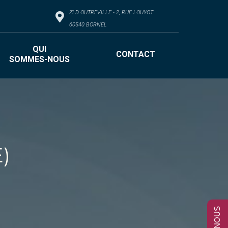
QUI
CONTACT
ZI D OUTREVILLE - 2, RUE LOUYOT
SOMMES-NOUS
60540 BORNEL
QUI
CONTACT
SOMMES-NOUS
E)