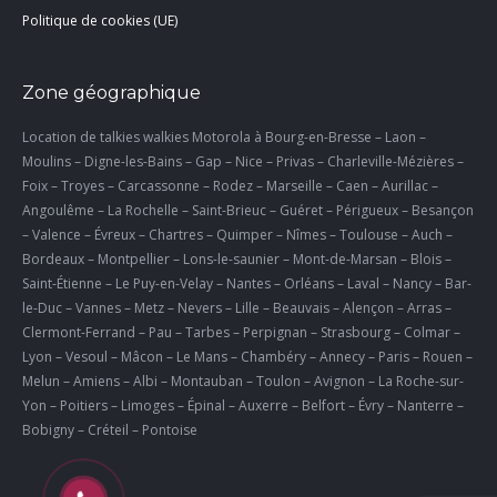
Politique de cookies (UE)
Zone géographique
Location de talkies walkies Motorola à Bourg-en-Bresse – Laon –
Moulins – Digne-les-Bains – Gap – Nice – Privas – Charleville-Mézières –
Foix – Troyes – Carcassonne – Rodez – Marseille – Caen – Aurillac –
Angoulême – La Rochelle – Saint-Brieuc – Guéret – Périgueux – Besançon
– Valence – Évreux – Chartres – Quimper – Nîmes – Toulouse – Auch –
Bordeaux – Montpellier – Lons-le-saunier – Mont-de-Marsan – Blois –
Saint-Étienne – Le Puy-en-Velay – Nantes – Orléans – Laval – Nancy – Bar-
le-Duc – Vannes – Metz – Nevers – Lille – Beauvais – Alençon – Arras –
Clermont-Ferrand – Pau – Tarbes – Perpignan – Strasbourg – Colmar –
Lyon – Vesoul – Mâcon – Le Mans – Chambéry – Annecy – Paris – Rouen –
Melun – Amiens – Albi – Montauban – Toulon – Avignon – La Roche-sur-
Yon – Poitiers – Limoges – Épinal – Auxerre – Belfort – Évry – Nanterre –
Bobigny – Créteil – Pontoise